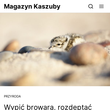
Przejdź do serwisu magazynkaszuby.pl
Magazyn Kaszuby
PRZYRODA
Wypić browara, rozdeptać