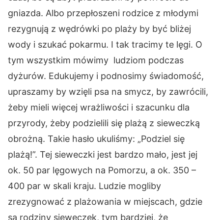
gniazda. Albo przepłoszeni rodzice z młodymi
rezygnują z wędrówki po plaży by być bliżej
wody i szukać pokarmu. I tak tracimy te lęgi. O
tym wszystkim mówimy ludziom podczas
dyżurów. Edukujemy i podnosimy świadomość,
upraszamy by wzięli psa na smycz, by zawrócili,
żeby mieli więcej wrażliwości i szacunku dla
przyrody, żeby podzielili się plażą z sieweczką
obrożną. Takie hasło ukuliśmy: „Podziel się
plażą!”. Tej sieweczki jest bardzo mało, jest jej
ok. 50 par lęgowych na Pomorzu, a ok. 350 –
400 par w skali kraju. Ludzie mogliby
zrezygnować z plażowania w miejscach, gdzie
są rodziny sieweczek, tym bardziej, że