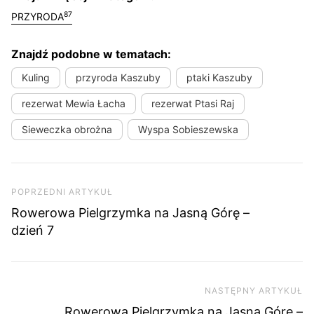
87
PRZYRODA
Znajdź podobne w tematach:
Kuling
przyroda Kaszuby
ptaki Kaszuby
rezerwat Mewia Łacha
rezerwat Ptasi Raj
Sieweczka obrożna
Wyspa Sobieszewska
Nawigacja wpisu
Poprzedni artykuł
POPRZEDNI ARTYKUŁ
Rowerowa Pielgrzymka na Jasną Górę –
dzień 7
NASTĘPNY ARTYKUŁ
Na
Rowerowa Pielgrzymka na Jasną Górę –