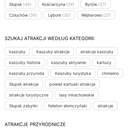
Słupsk
(46)
Kościerzyna
(39)
Bytów
(37)
Człuchów
(36)
Lębork
(30)
Wejherowo
(27)
SZUKAJ ATRAKCJI WEDŁUG KATEGORII:
kaszuby
Kaszuby atrakcje
atrakcje kaszuby
kaszuby historia
kaszuby aktywnie
kartuzy
kaszuby przyroda
Kaszuby turystyka
chmielno
Słupsk atrakcje
powiat kartuski atrakcje
atrakcje turystyczne
lasy mirachowskie
Słupsk zabytki
felieton słomczyński
atrakcje
ATRAKCJE PRZYRODNICZE