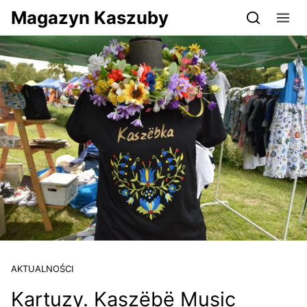
Przejdź do serwisu magazynkaszuby.pl
Magazyn Kaszuby
AKTUALNOŚCI
Kartuzy. Kaszëbë Music