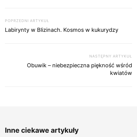
Nawigacja wpisu
Poprzedni artykuł
POPRZEDNI ARTYKUŁ
Labirynty w Blizinach. Kosmos w kukurydzy
NASTĘPNY ARTYKUŁ
Na
Obuwik – niebezpieczna piękność wśród
kwiatów
Inne ciekawe artykuły