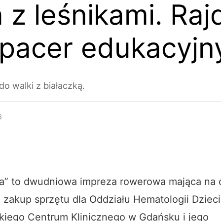
 z leśnikami. Raj
spacer edukacyjn
do walki z białaczką.
6
ta” to dwudniowa impreza rowerowa mająca na 
 zakup sprzętu dla Oddziału Hematologii Dzie
c
kiego Centrum Klinicznego w Gdańsku i jego