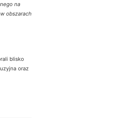
wnego na
 w obszarach
ali blisko
fuzyjna oraz