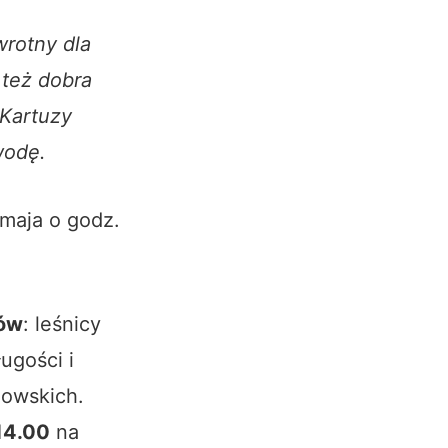
wrotny dla
 też dobra
 Kartuzy
wodę.
maja o godz.
tów
: leśnicy
ugości i
howskich.
14.00
na