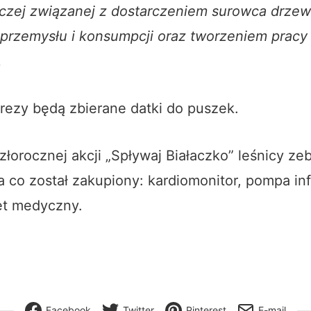
czej związanej z dostarczeniem surowca drze
 przemysłu i konsumpcji oraz tworzeniem pracy
.
rezy będą zbierane datki do puszek.
łorocznej akcji „Spływaj Białaczko” leśnicy zebr
 za co został zakupiony: kardiomonitor, pompa in
ęt medyczny.
Facebook
Twitter
Pinterest
E-mail