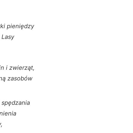
rki pieniędzy
 Lasy
 i zwierząt,
roną zasobów
, spędzania
nienia
,