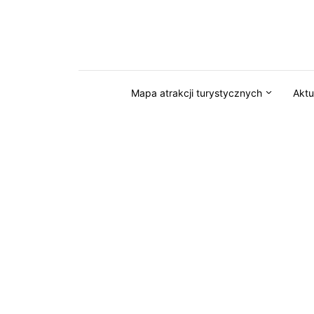
Przejdź do serwisu magazynkaszuby.pl
Mapa atrakcji turystycznych
Aktu