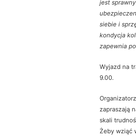
jest sprawn
ubezpiecze
siebie i spr
kondycja ko
zapewnia po
Wyjazd na t
9.00.
Organizator
zapraszają n
skali trudno
Żeby wziąć w