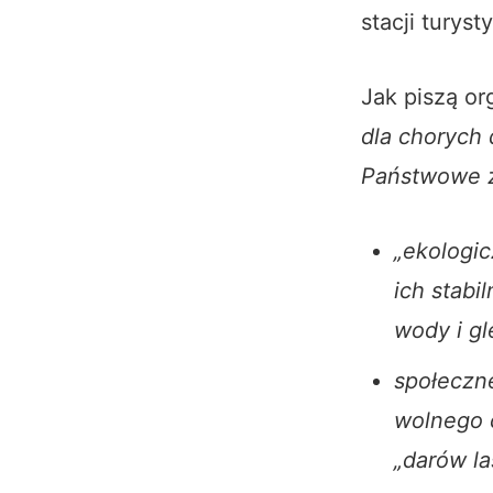
stacji turys
Jak piszą or
dla chorych
Państwowe z 
„ekologic
ich stabi
wody i gl
społeczne
wolnego c
„darów la