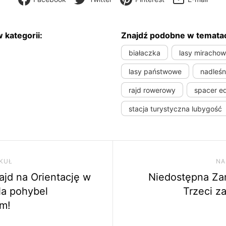
 kategorii:
Znajdź podobne w temata
białaczka
lasy mirachow
lasy państwowe
nadleśn
rajd rowerowy
spacer e
stacja turystyczna lubygość
ja wpisu
uł
KUŁ
NA
jd na Orientację w
Niedostępna Za
Na pohybel
Trzeci z
m!