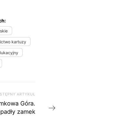
ch:
skie
ictwo kartuzy
dukacyjny
STĘPNY ARTYKUŁ
Następny artykuł
mkowa Góra.
apadły zamek