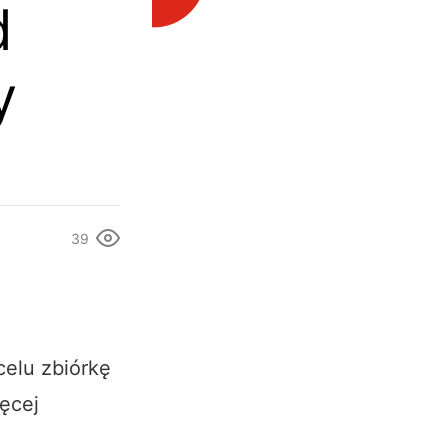
d
y
39
celu zbiórkę
ięcej