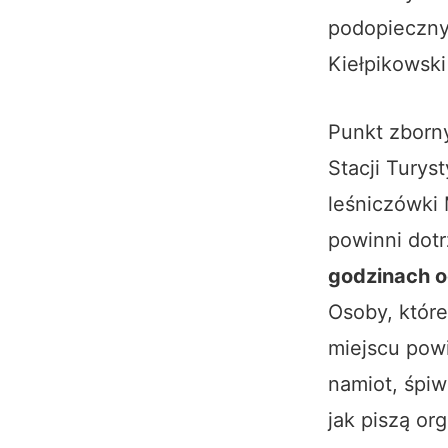
podopieczny
Kiełpikowski
Punkt zborn
Stacji Turys
leśniczówki
powinni dot
godzinach o
Osoby, któr
miejscu pow
namiot, śpiw
jak piszą or