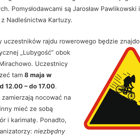
ch. Pomysłodawcami są Jarosław Pawlikowski i
 z Nadleśnictwa Kartuzy.
y uczestników rajdu rowerowego będzie znajdo
tycznej „Lubygość
” obok
 Mirachowo. Uczestnicy
rzeć tam
8 maja w
d 12.00 – do 17.00
.
e zamierzają nocować na
inny mieć ze sobą
ór i karimatę. Ponadto,
ganizatorzy:
niezbędny