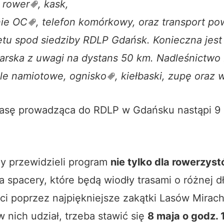
y
rower
, kask,
nie
OC
, telefon komórkowy, oraz transport po
zętu spod siedziby RDLP Gdańsk. Konieczna jest
larska z uwagi na dystans 50 km. Nadleśnictwo
le namiotowe,
ognisko
, kiełbaski, zupę oraz 
rasę prowadząca do RDLP w Gdańsku nastąpi 9 
zy przewidzieli program
nie tylko dla rowerzys
a spacery, które będą wiodły trasami o różnej dł
ści poprzez najpiękniejsze zakątki Lasów Mirac
 nich udział, trzeba stawić się
8 maja o godz. 