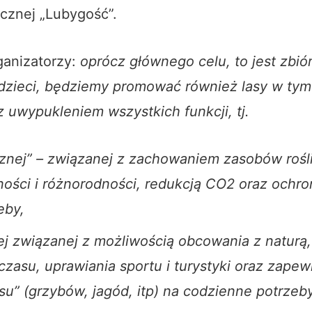
tycznej „Lubygość”.
ganizatorzy:
oprócz głównego celu, to jest zbió
 dzieci, będziemy promować również lasy w tym
uwypukleniem wszystkich funkcji, tj.
znej” – związanej z zachowaniem zasobów roślin
lności i różnorodności, redukcją CO2 oraz och
eby,
j związanej z możliwością obcowania z naturą
zasu, uprawiania sportu i turystyki oraz zapew
su” (grzybów, jagód, itp) na codzienne potrzeby