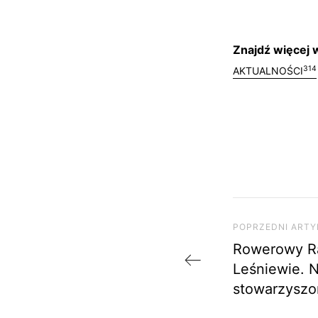
Znajdź więcej w
314
AKTUALNOŚCI
Nawigac
Poprzedni artyk
POPRZEDNI ARTY
Rowerowy Ra
Leśniewie. 
stowarzyszo