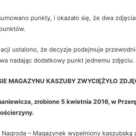
umowano punkty, i okazało się, że dwa zdjęcia
 punktów.
uacji ustalono, że decyzje podejmuje przewodn
wa nadając dodatkowy punkt jednemu zdjęciu.
IE MAGAZYNU KASZUBY ZWYCIĘŻYŁO ZDJĘ
aniewicza, zrobione 5 kwietnia 2016, w Przer
Kościerzyny.
! Nagroda – Magazynek wypełniony kaszubską a