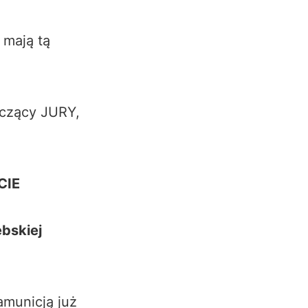
 mają tą
iczący JURY,
CIE
ębskiej
municją już