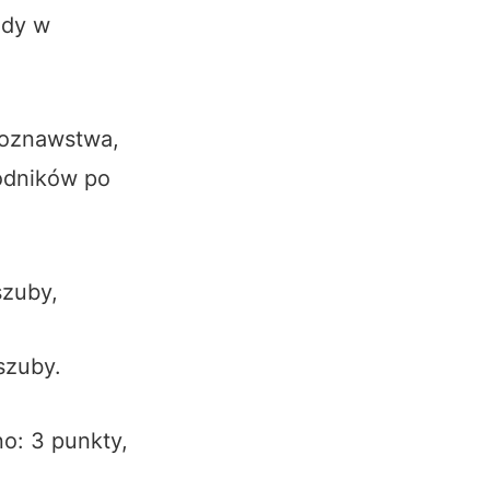
ody w
enoznawstwa,
odników po
szuby,
szuby.
no: 3 punkty,