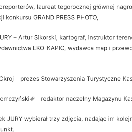
oreporterów, laureat tegorocznej głównej nagr
ycji konkursu GRAND PRESS PHOTO,
URY – Artur Sikorski, kartograf, instruktor ter
wydawnictwa EKO-KAPIO, wydawca map i przew
 Okroj – prezes Stowarzyszenia Turystyczne Ka
łomczyński
– redaktor naczelny Magazynu Ka
k JURY wybierał trzy zdjęcia, nadając im kolej
punkt.