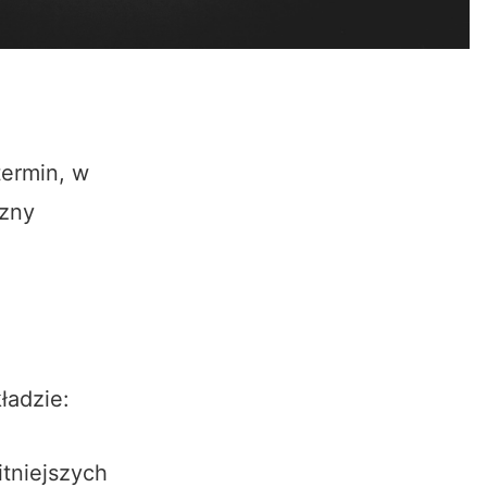
termin, w
czny
ładzie:
tniejszych