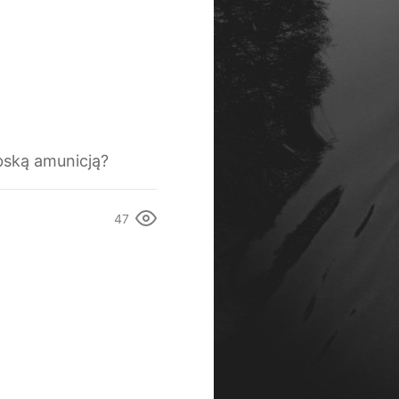
ską amunicją?
47