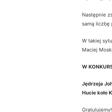
Następnie zs
samą liczbę
W takiej syt
Maciej Mosk
W KONKURS
Jędrzeja Joh
Hucie koło 
Gratulujemy