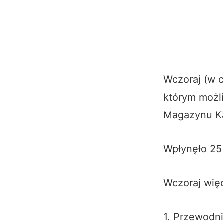
Wczoraj (w c
którym możli
Magazynu K
Wpłynęło 25
Wczoraj wię
1. Przewodn