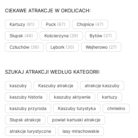
CIEKAWE ATRAKCJE W OKOLICACH:
Kartuzy
(81)
Puck
(67)
Chojnice
(47)
Słupsk
(46)
Kościerzyna
(39)
Bytów
(37)
Człuchów
(36)
Lębork
(30)
Wejherowo
(27)
SZUKAJ ATRAKCJI WEDŁUG KATEGORII:
kaszuby
Kaszuby atrakcje
atrakcje kaszuby
kaszuby historia
kaszuby aktywnie
kartuzy
kaszuby przyroda
Kaszuby turystyka
chmielno
Słupsk atrakcje
powiat kartuski atrakcje
atrakcje turystyczne
lasy mirachowskie