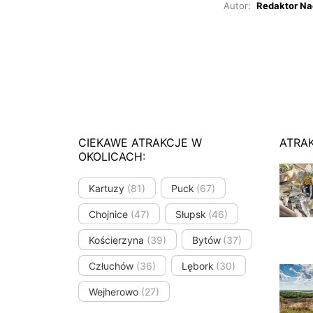
Autor:
Redaktor Na
CIEKAWE ATRAKCJE W
ATRA
OKOLICACH:
Kartuzy
(81)
Puck
(67)
Chojnice
(47)
Słupsk
(46)
Kościerzyna
(39)
Bytów
(37)
Człuchów
(36)
Lębork
(30)
Wejherowo
(27)