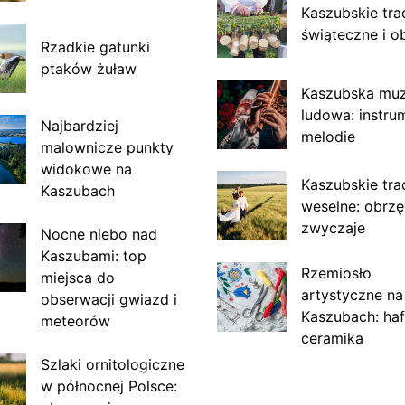
Kaszubskie tra
świąteczne i o
Rzadkie gatunki
ptaków żuław
Kaszubska mu
ludowa: instru
Najbardziej
melodie
malownicze punkty
widokowe na
Kaszubskie tra
Kaszubach
weselne: obrzę
zwyczaje
Nocne niebo nad
Kaszubami: top
Rzemiosło
miejsca do
artystyczne na
obserwacji gwiazd i
Kaszubach: haf
meteorów
ceramika
Szlaki ornitologiczne
w północnej Polsce: