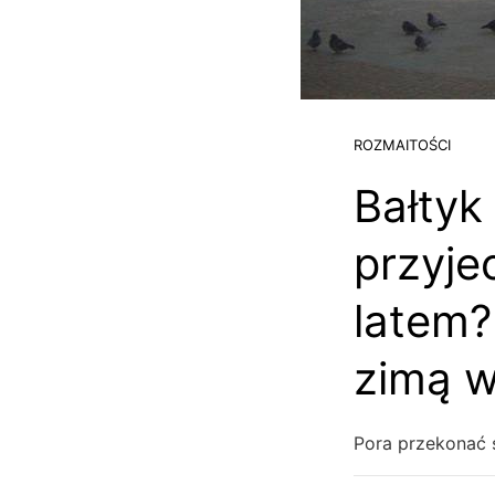
ROZMAITOŚCI
Bałtyk
przyje
latem?
zimą w
Pora przekonać si