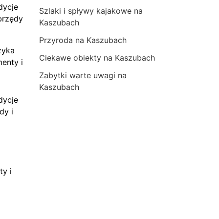
dycje
Szlaki i spływy kajakowe na
brzędy
Kaszubach
Przyroda na Kaszubach
zyka
Ciekawe obiekty na Kaszubach
menty i
Zabytki warte uwagi na
Kaszubach
dycje
dy i
ty i