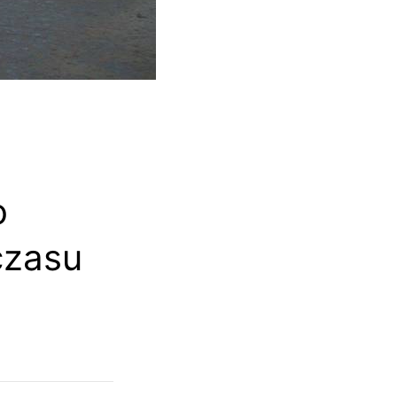
o
czasu