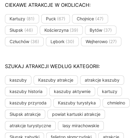
CIEKAWE ATRAKCJE W OKOLICACH:
Kartuzy
(81)
Puck
(67)
Chojnice
(47)
Słupsk
(46)
Kościerzyna
(39)
Bytów
(37)
Człuchów
(36)
Lębork
(30)
Wejherowo
(27)
SZUKAJ ATRAKCJI WEDŁUG KATEGORII:
kaszuby
Kaszuby atrakcje
atrakcje kaszuby
kaszuby historia
kaszuby aktywnie
kartuzy
kaszuby przyroda
Kaszuby turystyka
chmielno
Słupsk atrakcje
powiat kartuski atrakcje
atrakcje turystyczne
lasy mirachowskie
Słupsk zabytki
felieton słomczyński
atrakcje