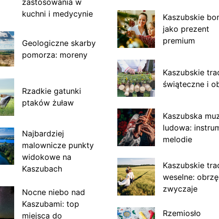
zastosowania w
kuchni i medycynie
Kaszubskie bo
jako prezent
premium
Geologiczne skarby
pomorza: moreny
Kaszubskie tra
świąteczne i o
Rzadkie gatunki
ptaków żuław
Kaszubska mu
ludowa: instru
Najbardziej
melodie
malownicze punkty
widokowe na
Kaszubskie tra
Kaszubach
weselne: obrzę
zwyczaje
Nocne niebo nad
Kaszubami: top
Rzemiosło
miejsca do