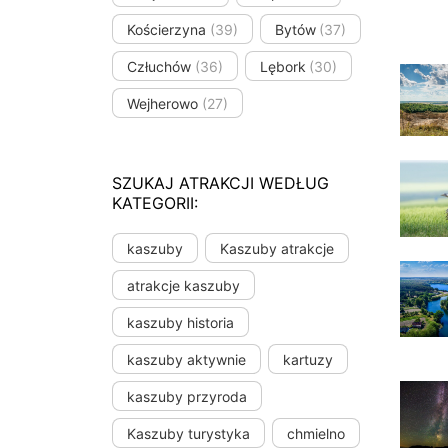
Kościerzyna
(39)
Bytów
(37)
Człuchów
(36)
Lębork
(30)
Wejherowo
(27)
SZUKAJ ATRAKCJI WEDŁUG
KATEGORII:
kaszuby
Kaszuby atrakcje
atrakcje kaszuby
kaszuby historia
kaszuby aktywnie
kartuzy
kaszuby przyroda
Kaszuby turystyka
chmielno