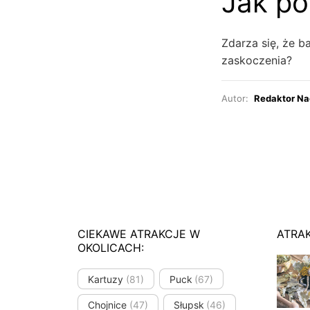
Jak po
Zdarza się, że b
zaskoczenia?
Autor:
Redaktor Na
CIEKAWE ATRAKCJE W
ATRA
OKOLICACH:
Kartuzy
(81)
Puck
(67)
Chojnice
(47)
Słupsk
(46)