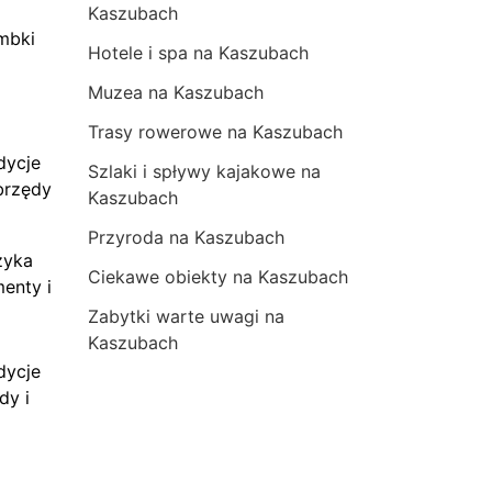
Kaszubach
mbki
Hotele i spa na Kaszubach
Muzea na Kaszubach
Trasy rowerowe na Kaszubach
dycje
Szlaki i spływy kajakowe na
brzędy
Kaszubach
Przyroda na Kaszubach
zyka
Ciekawe obiekty na Kaszubach
menty i
Zabytki warte uwagi na
Kaszubach
dycje
dy i