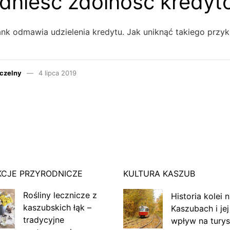
dnieść zdolność kredy
ank odmawia udzielenia kredytu. Jak uniknąć takiego przy
czelny
4 lipca 2019
KCJE PRZYRODNICZE
KULTURA KASZUB
Rośliny lecznicze z
Historia kolei 
kaszubskich łąk –
Kaszubach i jej
tradycyjne
wpływ na turys