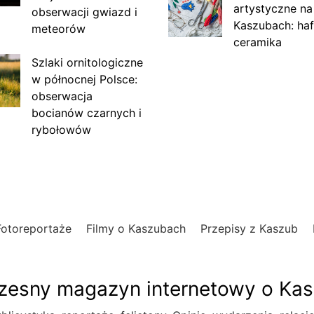
artystyczne na
obserwacji gwiazd i
Kaszubach: haf
meteorów
ceramika
Szlaki ornitologiczne
w północnej Polsce:
obserwacja
bocianów czarnych i
rybołowów
Fotoreportaże
Filmy o Kaszubach
Przepisy z Kaszub
esny magazyn internetowy o Ka