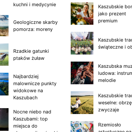
kuchni i medycynie
Kaszubskie bo
jako prezent
premium
Geologiczne skarby
pomorza: moreny
Kaszubskie tra
świąteczne i o
Rzadkie gatunki
ptaków żuław
Kaszubska mu
ludowa: instru
Najbardziej
melodie
malownicze punkty
widokowe na
Kaszubskie tra
Kaszubach
weselne: obrzę
zwyczaje
Nocne niebo nad
Kaszubami: top
Rzemiosło
miejsca do
artystyczne na