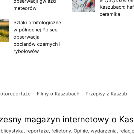
obserwacji gwiazd i
Kaszubach: haf
meteorów
ceramika
Szlaki ornitologiczne
w północnej Polsce:
obserwacja
bocianów czarnych i
rybołowów
Fotoreportaże
Filmy o Kaszubach
Przepisy z Kaszub
esny magazyn internetowy o Ka
blicystyka, reportaże, felietony. Opinie, wydarzenia, relacj