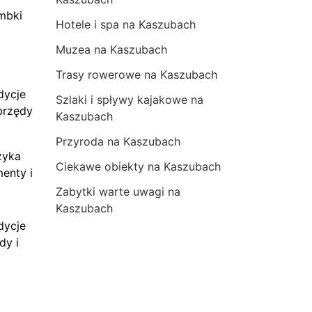
mbki
Hotele i spa na Kaszubach
Muzea na Kaszubach
Trasy rowerowe na Kaszubach
dycje
Szlaki i spływy kajakowe na
brzędy
Kaszubach
Przyroda na Kaszubach
zyka
Ciekawe obiekty na Kaszubach
menty i
Zabytki warte uwagi na
Kaszubach
dycje
dy i