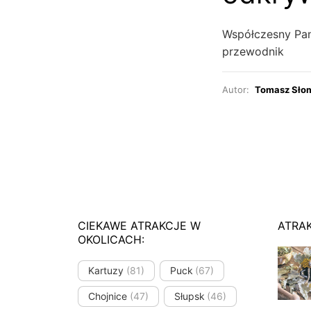
Współczesny Pan
przewodnik
Autor:
Tomasz Sło
CIEKAWE ATRAKCJE W
ATRA
OKOLICACH:
Kartuzy
(81)
Puck
(67)
Chojnice
(47)
Słupsk
(46)