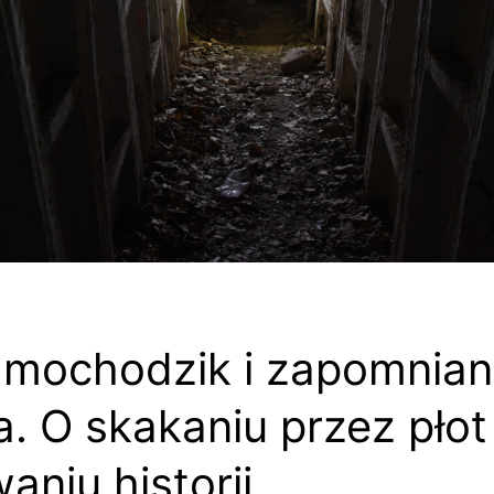
amochodzik i zapomnia
a. O skakaniu przez płot 
aniu historii