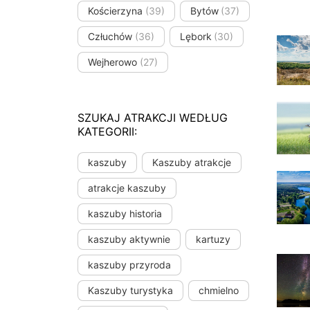
Kościerzyna
(39)
Bytów
(37)
Człuchów
(36)
Lębork
(30)
Wejherowo
(27)
SZUKAJ ATRAKCJI WEDŁUG
KATEGORII:
kaszuby
Kaszuby atrakcje
atrakcje kaszuby
kaszuby historia
kaszuby aktywnie
kartuzy
kaszuby przyroda
Kaszuby turystyka
chmielno