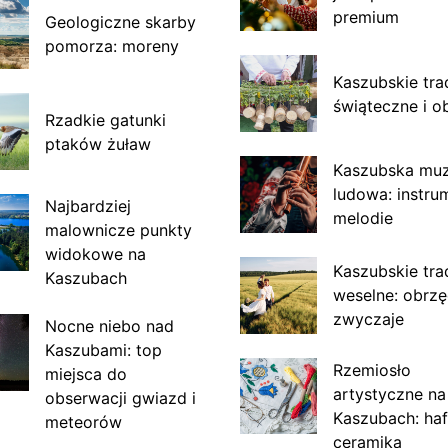
premium
Geologiczne skarby
pomorza: moreny
Kaszubskie tra
świąteczne i o
Rzadkie gatunki
ptaków żuław
Kaszubska mu
ludowa: instru
Najbardziej
melodie
malownicze punkty
widokowe na
Kaszubskie tra
Kaszubach
weselne: obrzę
zwyczaje
Nocne niebo nad
Kaszubami: top
Rzemiosło
miejsca do
artystyczne na
obserwacji gwiazd i
Kaszubach: haf
meteorów
ceramika