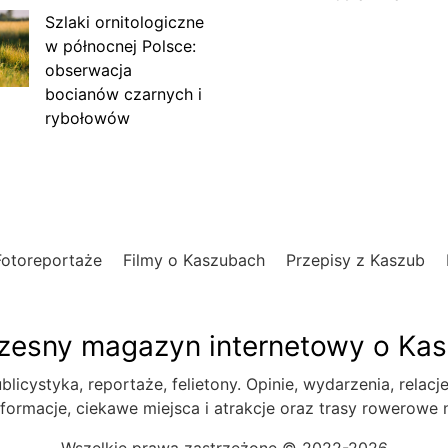
Szlaki ornitologiczne
w północnej Polsce:
obserwacja
bocianów czarnych i
rybołowów
Fotoreportaże
Filmy o Kaszubach
Przepisy z Kaszub
esny magazyn internetowy o Ka
blicystyka, reportaże, felietony. Opinie, wydarzenia, relacj
formacje, ciekawe miejsca i atrakcje oraz trasy rowerowe
Wszelkie prawa zastrzeżone © 2022-2026