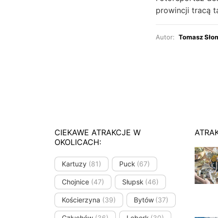
prowincji tracą 
Autor:
Tomasz Sło
CIEKAWE ATRAKCJE W
ATRA
OKOLICACH:
Kartuzy
(81)
Puck
(67)
Chojnice
(47)
Słupsk
(46)
Kościerzyna
(39)
Bytów
(37)
Człuchów
(36)
Lębork
(30)