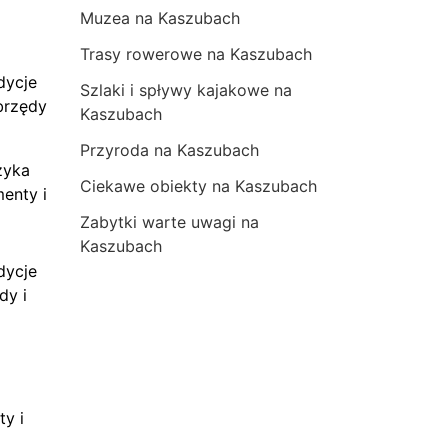
Muzea na Kaszubach
Trasy rowerowe na Kaszubach
dycje
Szlaki i spływy kajakowe na
brzędy
Kaszubach
Przyroda na Kaszubach
zyka
Ciekawe obiekty na Kaszubach
menty i
Zabytki warte uwagi na
Kaszubach
dycje
dy i
ty i