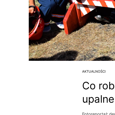
AKTUALNOŚCI
Co rob
upaln
Fotoreportaż de