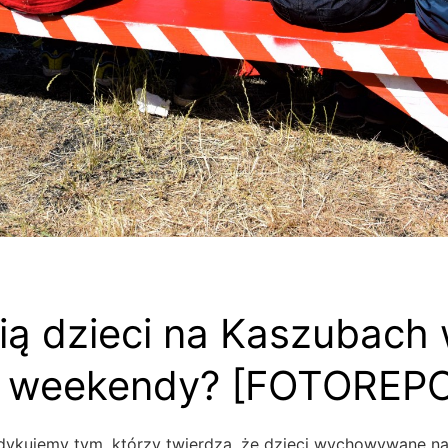
ią dzieci na Kaszubach
e weekendy? [FOTOREP
dykujemy tym, którzy twierdzą, że dzieci wychowywane n