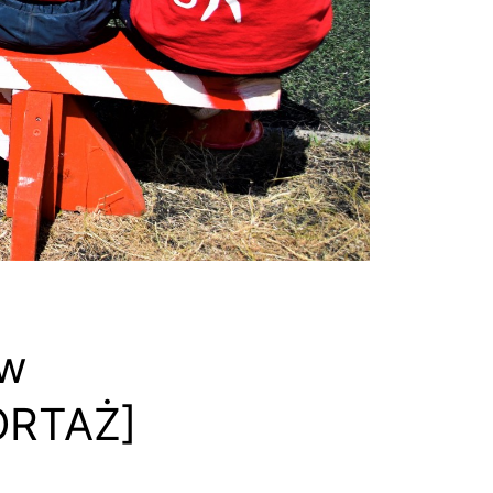
 w
ORTAŻ]
a