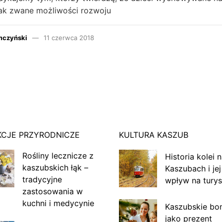
tak zwane możliwości rozwoju
mczyński
11 czerwca 2018
KCJE PRZYRODNICZE
KULTURA KASZUB
Rośliny lecznicze z
Historia kolei 
kaszubskich łąk –
Kaszubach i jej
tradycyjne
wpływ na turys
zastosowania w
kuchni i medycynie
Kaszubskie bo
jako prezent