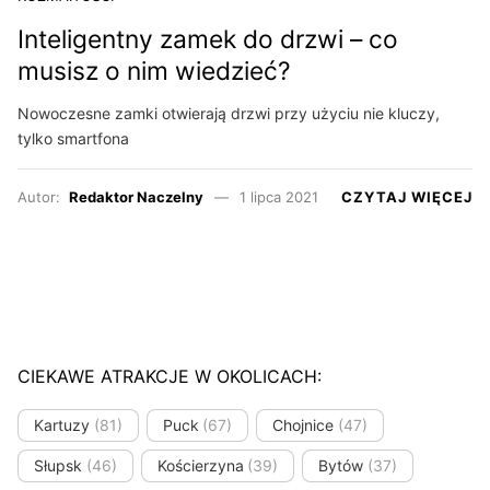
Inteligentny zamek do drzwi – co
musisz o nim wiedzieć?
Nowoczesne zamki otwierają drzwi przy użyciu nie kluczy,
tylko smartfona
Autor:
Redaktor Naczelny
1 lipca 2021
CZYTAJ WIĘCEJ
CIEKAWE ATRAKCJE W OKOLICACH:
Kartuzy
(81)
Puck
(67)
Chojnice
(47)
Słupsk
(46)
Kościerzyna
(39)
Bytów
(37)