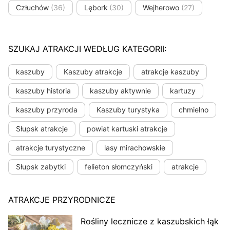
Człuchów
(36)
Lębork
(30)
Wejherowo
(27)
SZUKAJ ATRAKCJI WEDŁUG KATEGORII:
kaszuby
Kaszuby atrakcje
atrakcje kaszuby
kaszuby historia
kaszuby aktywnie
kartuzy
kaszuby przyroda
Kaszuby turystyka
chmielno
Słupsk atrakcje
powiat kartuski atrakcje
atrakcje turystyczne
lasy mirachowskie
Słupsk zabytki
felieton słomczyński
atrakcje
ATRAKCJE PRZYRODNICZE
Rośliny lecznicze z kaszubskich łąk