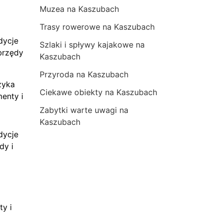
Muzea na Kaszubach
Trasy rowerowe na Kaszubach
dycje
Szlaki i spływy kajakowe na
brzędy
Kaszubach
Przyroda na Kaszubach
zyka
Ciekawe obiekty na Kaszubach
menty i
Zabytki warte uwagi na
Kaszubach
dycje
dy i
ty i