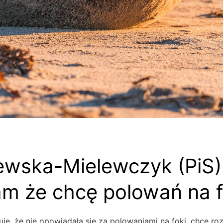
ewska-Mielewczyk (PiS):
m że chcę polowań na f
je, że nie opowiadała się za polowaniami na foki, chce r