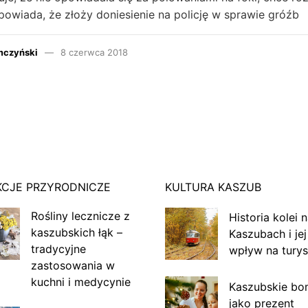
powiada, że złoży doniesienie na policję w sprawie gróźb
mczyński
8 czerwca 2018
KCJE PRZYRODNICZE
KULTURA KASZUB
Rośliny lecznicze z
Historia kolei 
kaszubskich łąk –
Kaszubach i jej
tradycyjne
wpływ na turys
zastosowania w
kuchni i medycynie
Kaszubskie bo
jako prezent