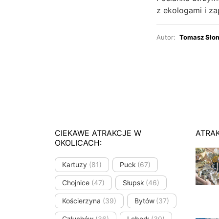
z ekologami i za
Autor:
Tomasz Sło
CIEKAWE ATRAKCJE W
ATRA
OKOLICACH:
Kartuzy
(81)
Puck
(67)
Chojnice
(47)
Słupsk
(46)
Kościerzyna
(39)
Bytów
(37)
Człuchów
(36)
Lębork
(30)