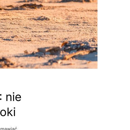
 nie
oki
ozmawiać