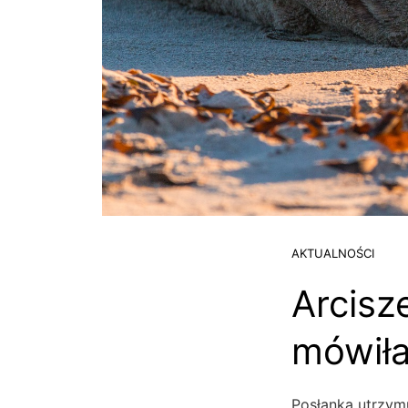
AKTUALNOŚCI
Arcisz
mówiła
Posłanka utrzymu