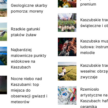
premium
Geologiczne skarby
pomorza: moreny
Kaszubskie tra
świąteczne i o
Rzadkie gatunki
ptaków żuław
Kaszubska mu
ludowa: instru
Najbardziej
melodie
malownicze punkty
widokowe na
Kaszubskie tra
Kaszubach
weselne: obrzę
zwyczaje
Nocne niebo nad
Kaszubami: top
Rzemiosło
miejsca do
artystyczne na
obserwacji gwiazd i
Kaszubach: haf
meteorów
ceramika