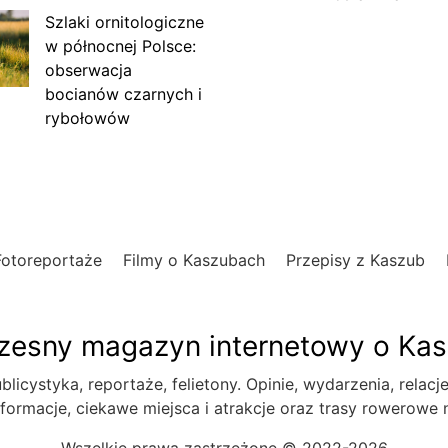
Szlaki ornitologiczne
w północnej Polsce:
obserwacja
bocianów czarnych i
rybołowów
Fotoreportaże
Filmy o Kaszubach
Przepisy z Kaszub
esny magazyn internetowy o Ka
blicystyka, reportaże, felietony. Opinie, wydarzenia, relacj
formacje, ciekawe miejsca i atrakcje oraz trasy rowerowe
Wszelkie prawa zastrzeżone © 2022-2026