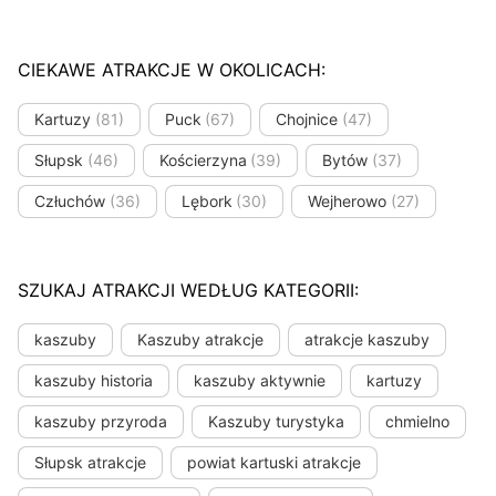
CIEKAWE ATRAKCJE W OKOLICACH:
Kartuzy
(81)
Puck
(67)
Chojnice
(47)
Słupsk
(46)
Kościerzyna
(39)
Bytów
(37)
Człuchów
(36)
Lębork
(30)
Wejherowo
(27)
SZUKAJ ATRAKCJI WEDŁUG KATEGORII:
kaszuby
Kaszuby atrakcje
atrakcje kaszuby
kaszuby historia
kaszuby aktywnie
kartuzy
kaszuby przyroda
Kaszuby turystyka
chmielno
Słupsk atrakcje
powiat kartuski atrakcje