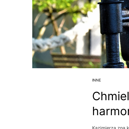
INNE
Chmiel
harmon
Kazimierza zna k