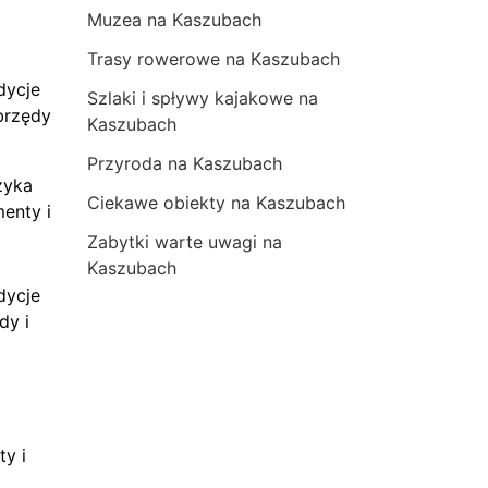
Muzea na Kaszubach
Trasy rowerowe na Kaszubach
dycje
Szlaki i spływy kajakowe na
brzędy
Kaszubach
Przyroda na Kaszubach
zyka
Ciekawe obiekty na Kaszubach
menty i
Zabytki warte uwagi na
Kaszubach
dycje
dy i
ty i