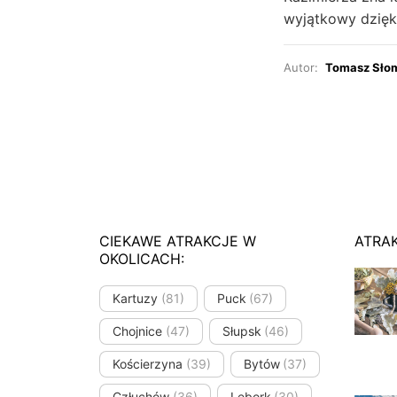
wyjątkowy dzięk
Autor:
Tomasz Sło
CIEKAWE ATRAKCJE W
ATRA
OKOLICACH:
Kartuzy
(81)
Puck
(67)
Chojnice
(47)
Słupsk
(46)
Kościerzyna
(39)
Bytów
(37)
Człuchów
(36)
Lębork
(30)