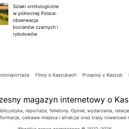
Szlaki ornitologiczne
w północnej Polsce:
obserwacja
bocianów czarnych i
rybołowów
Fotoreportaże
Filmy o Kaszubach
Przepisy z Kaszub
esny magazyn internetowy o Ka
blicystyka, reportaże, felietony. Opinie, wydarzenia, relacj
formacje, ciekawe miejsca i atrakcje oraz trasy rowerowe
Wszelkie prawa zastrzeżone © 2022-2026