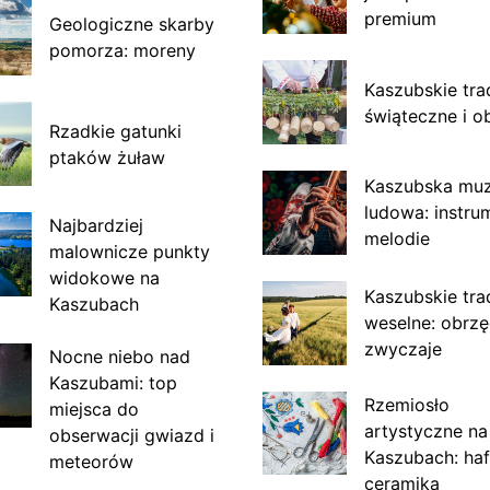
premium
Geologiczne skarby
pomorza: moreny
Kaszubskie tra
świąteczne i o
Rzadkie gatunki
ptaków żuław
Kaszubska mu
ludowa: instru
Najbardziej
melodie
malownicze punkty
widokowe na
Kaszubskie tra
Kaszubach
weselne: obrzę
zwyczaje
Nocne niebo nad
Kaszubami: top
Rzemiosło
miejsca do
artystyczne na
obserwacji gwiazd i
Kaszubach: haf
meteorów
ceramika