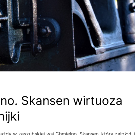
no. Skansen wirtuoza
ijki
ażdy w kaszubskiej wsi Chmielno. Skansen, który założył, j