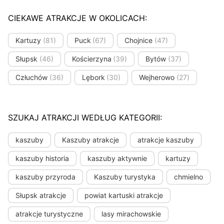
CIEKAWE ATRAKCJE W OKOLICACH:
Kartuzy
(81)
Puck
(67)
Chojnice
(47)
Słupsk
(46)
Kościerzyna
(39)
Bytów
(37)
Człuchów
(36)
Lębork
(30)
Wejherowo
(27)
SZUKAJ ATRAKCJI WEDŁUG KATEGORII:
kaszuby
Kaszuby atrakcje
atrakcje kaszuby
kaszuby historia
kaszuby aktywnie
kartuzy
kaszuby przyroda
Kaszuby turystyka
chmielno
Słupsk atrakcje
powiat kartuski atrakcje
atrakcje turystyczne
lasy mirachowskie