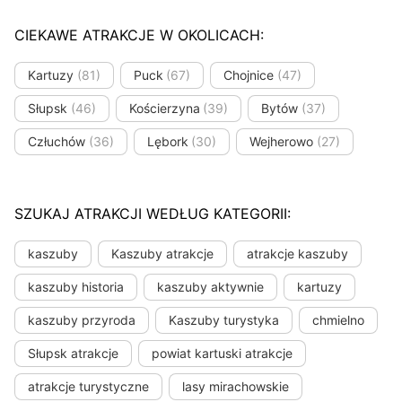
CIEKAWE ATRAKCJE W OKOLICACH:
Kartuzy
(81)
Puck
(67)
Chojnice
(47)
Słupsk
(46)
Kościerzyna
(39)
Bytów
(37)
Człuchów
(36)
Lębork
(30)
Wejherowo
(27)
SZUKAJ ATRAKCJI WEDŁUG KATEGORII:
kaszuby
Kaszuby atrakcje
atrakcje kaszuby
kaszuby historia
kaszuby aktywnie
kartuzy
kaszuby przyroda
Kaszuby turystyka
chmielno
Słupsk atrakcje
powiat kartuski atrakcje
atrakcje turystyczne
lasy mirachowskie