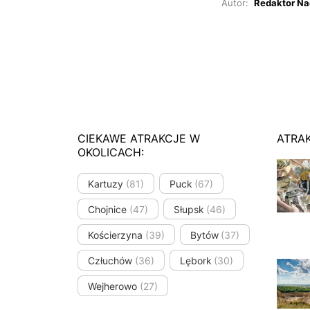
Autor:
Redaktor Na
CIEKAWE ATRAKCJE W
ATRA
OKOLICACH:
Kartuzy
(81)
Puck
(67)
Chojnice
(47)
Słupsk
(46)
Kościerzyna
(39)
Bytów
(37)
Człuchów
(36)
Lębork
(30)
Wejherowo
(27)