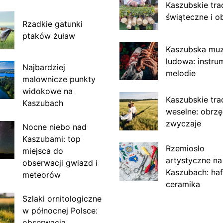
Kaszubskie tra
świąteczne i o
Rzadkie gatunki
ptaków żuław
Kaszubska mu
ludowa: instru
Najbardziej
melodie
malownicze punkty
widokowe na
Kaszubskie tra
Kaszubach
weselne: obrzę
zwyczaje
Nocne niebo nad
Kaszubami: top
Rzemiosło
miejsca do
artystyczne na
obserwacji gwiazd i
Kaszubach: haf
meteorów
ceramika
Szlaki ornitologiczne
w północnej Polsce:
obserwacja