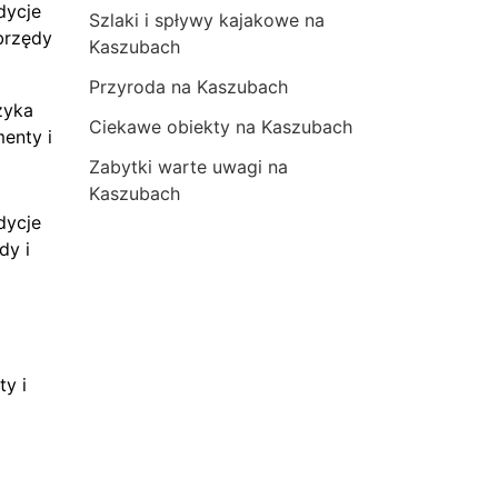
dycje
Szlaki i spływy kajakowe na
brzędy
Kaszubach
Przyroda na Kaszubach
zyka
Ciekawe obiekty na Kaszubach
menty i
Zabytki warte uwagi na
Kaszubach
dycje
dy i
ty i