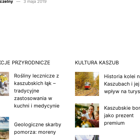
czelny
3 maja 2019
KCJE PRZYRODNICZE
KULTURA KASZUB
Rośliny lecznicze z
Historia kolei 
kaszubskich łąk –
Kaszubach i jej
tradycyjne
wpływ na turys
zastosowania w
kuchni i medycynie
Kaszubskie bo
jako prezent
premium
Geologiczne skarby
pomorza: moreny