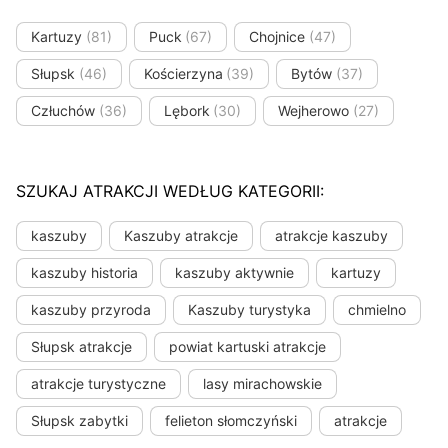
Kartuzy
(81)
Puck
(67)
Chojnice
(47)
Słupsk
(46)
Kościerzyna
(39)
Bytów
(37)
Człuchów
(36)
Lębork
(30)
Wejherowo
(27)
SZUKAJ ATRAKCJI WEDŁUG KATEGORII:
kaszuby
Kaszuby atrakcje
atrakcje kaszuby
kaszuby historia
kaszuby aktywnie
kartuzy
kaszuby przyroda
Kaszuby turystyka
chmielno
Słupsk atrakcje
powiat kartuski atrakcje
atrakcje turystyczne
lasy mirachowskie
Słupsk zabytki
felieton słomczyński
atrakcje