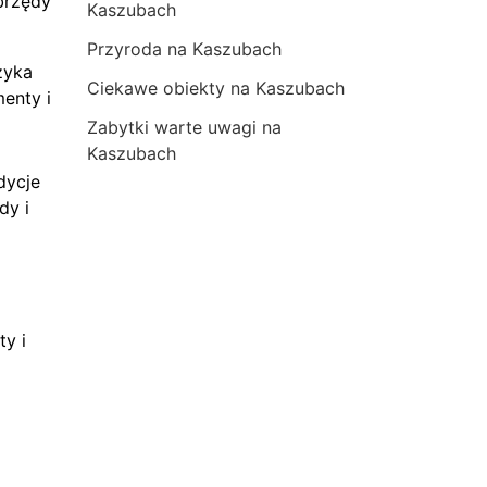
brzędy
Kaszubach
Przyroda na Kaszubach
zyka
Ciekawe obiekty na Kaszubach
menty i
Zabytki warte uwagi na
Kaszubach
dycje
dy i
ty i