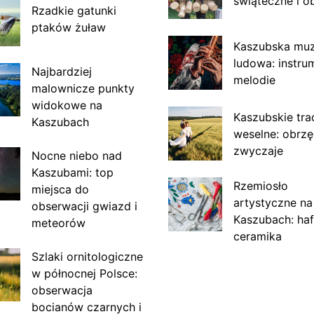
świąteczne i o
Rzadkie gatunki
ptaków żuław
Kaszubska mu
ludowa: instru
Najbardziej
melodie
malownicze punkty
widokowe na
Kaszubskie tra
Kaszubach
weselne: obrzę
zwyczaje
Nocne niebo nad
Kaszubami: top
Rzemiosło
miejsca do
artystyczne na
obserwacji gwiazd i
Kaszubach: haf
meteorów
ceramika
Szlaki ornitologiczne
w północnej Polsce:
obserwacja
bocianów czarnych i