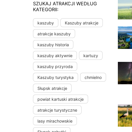
SZUKAJ ATRAKCJI WEDŁUG
KATEGORII:
kaszuby
Kaszuby atrakcje
atrakcje kaszuby
kaszuby historia
kaszuby aktywnie
kartuzy
kaszuby przyroda
Kaszuby turystyka
chmielno
Słupsk atrakcje
powiat kartuski atrakcje
atrakcje turystyczne
lasy mirachowskie
Słupsk zabytki