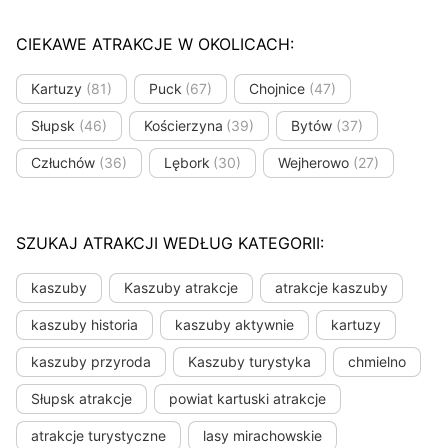
CIEKAWE ATRAKCJE W OKOLICACH:
Kartuzy
(81)
Puck
(67)
Chojnice
(47)
Słupsk
(46)
Kościerzyna
(39)
Bytów
(37)
Człuchów
(36)
Lębork
(30)
Wejherowo
(27)
SZUKAJ ATRAKCJI WEDŁUG KATEGORII:
kaszuby
Kaszuby atrakcje
atrakcje kaszuby
kaszuby historia
kaszuby aktywnie
kartuzy
kaszuby przyroda
Kaszuby turystyka
chmielno
Słupsk atrakcje
powiat kartuski atrakcje
atrakcje turystyczne
lasy mirachowskie