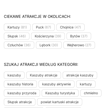
CIEKAWE ATRAKCJE W OKOLICACH:
Kartuzy
(81)
Puck
(67)
Chojnice
(47)
Słupsk
(46)
Kościerzyna
(39)
Bytów
(37)
Człuchów
(36)
Lębork
(30)
Wejherowo
(27)
SZUKAJ ATRAKCJI WEDŁUG KATEGORII:
kaszuby
Kaszuby atrakcje
atrakcje kaszuby
kaszuby historia
kaszuby aktywnie
kartuzy
kaszuby przyroda
Kaszuby turystyka
chmielno
Słupsk atrakcje
powiat kartuski atrakcje