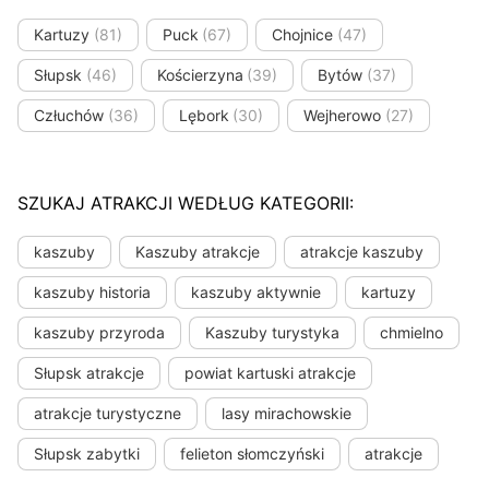
Kartuzy
(81)
Puck
(67)
Chojnice
(47)
Słupsk
(46)
Kościerzyna
(39)
Bytów
(37)
Człuchów
(36)
Lębork
(30)
Wejherowo
(27)
SZUKAJ ATRAKCJI WEDŁUG KATEGORII:
kaszuby
Kaszuby atrakcje
atrakcje kaszuby
kaszuby historia
kaszuby aktywnie
kartuzy
kaszuby przyroda
Kaszuby turystyka
chmielno
Słupsk atrakcje
powiat kartuski atrakcje
atrakcje turystyczne
lasy mirachowskie
Słupsk zabytki
felieton słomczyński
atrakcje