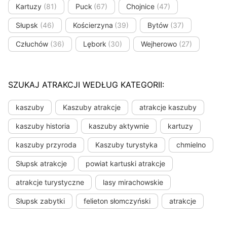
Kartuzy
(81)
Puck
(67)
Chojnice
(47)
Słupsk
(46)
Kościerzyna
(39)
Bytów
(37)
Człuchów
(36)
Lębork
(30)
Wejherowo
(27)
SZUKAJ ATRAKCJI WEDŁUG KATEGORII:
kaszuby
Kaszuby atrakcje
atrakcje kaszuby
kaszuby historia
kaszuby aktywnie
kartuzy
kaszuby przyroda
Kaszuby turystyka
chmielno
Słupsk atrakcje
powiat kartuski atrakcje
atrakcje turystyczne
lasy mirachowskie
Słupsk zabytki
felieton słomczyński
atrakcje