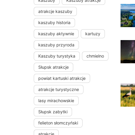
kaszuby
Kaszuby atrakcje
atrakcje kaszuby
kaszuby historia
kaszuby aktywnie
kartuzy
kaszuby przyroda
Kaszuby turystyka
chmielno
Słupsk atrakcje
powiat kartuski atrakcje
atrakcje turystyczne
lasy mirachowskie
Słupsk zabytki
felieton słomczyński
atrakcje