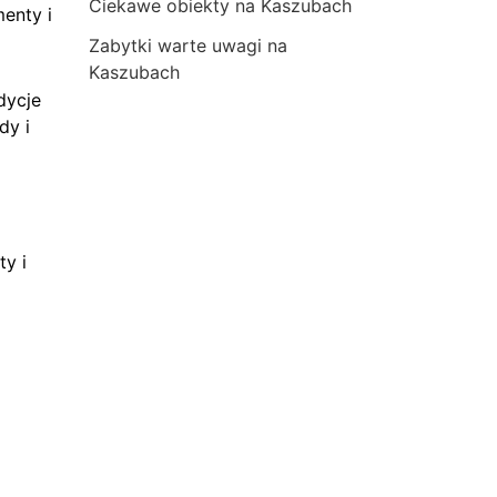
Ciekawe obiekty na Kaszubach
menty i
Zabytki warte uwagi na
Kaszubach
dycje
dy i
ty i