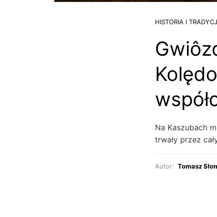
HISTORIA I TRADYC
Gwiôzd
Kolędo
współc
Na Kaszubach mi
trwały przez cał
Autor:
Tomasz Sło