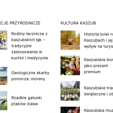
KCJE PRZYRODNICZE
KULTURA KASZUB
Rośliny lecznicze z
Historia kolei 
kaszubskich łąk –
Kaszubach i jej
tradycyjne
wpływ na turys
zastosowania w
kuchni i medycynie
Kaszubskie bo
jako prezent
premium
Geologiczne skarby
pomorza: moreny
Kaszubskie tra
świąteczne i o
Rzadkie gatunki
ptaków żuław
Kaszubska mu