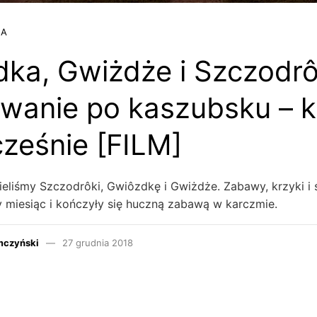
JA
ka, Gwiżdże i Szczodrô
wanie po kaszubsku – ki
ześnie [FILM]
eliśmy Szczodrôki, Gwiôzdkę i Gwiżdże. Zabawy, krzyki i
y miesiąc i kończyły się huczną zabawą w karczmie.
mczyński
27 grudnia 2018