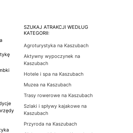
SZUKAJ ATRAKCJI WEDŁUG
KATEGORII:
na
Agroturystyka na Kaszubach
tykę
Aktywny wypoczynek na
Kaszubach
mbki
Hotele i spa na Kaszubach
Muzea na Kaszubach
Trasy rowerowe na Kaszubach
dycje
Szlaki i spływy kajakowe na
brzędy
Kaszubach
Przyroda na Kaszubach
zyka