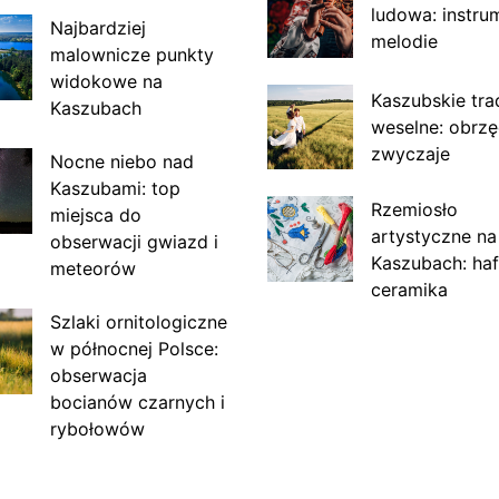
ludowa: instru
Najbardziej
melodie
malownicze punkty
widokowe na
Kaszubskie tra
Kaszubach
weselne: obrzę
zwyczaje
Nocne niebo nad
Kaszubami: top
Rzemiosło
miejsca do
artystyczne na
obserwacji gwiazd i
Kaszubach: haf
meteorów
ceramika
Szlaki ornitologiczne
w północnej Polsce:
obserwacja
bocianów czarnych i
rybołowów