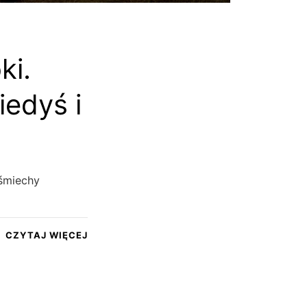
ki.
edyś i
 śmiechy
CZYTAJ WIĘCEJ