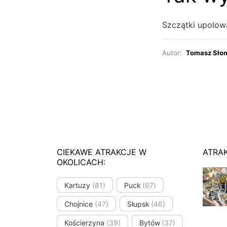
Szczątki upolowa
Autor:
Tomasz Sło
CIEKAWE ATRAKCJE W
ATRA
OKOLICACH:
Kartuzy
(81)
Puck
(67)
Chojnice
(47)
Słupsk
(46)
Kościerzyna
(39)
Bytów
(37)