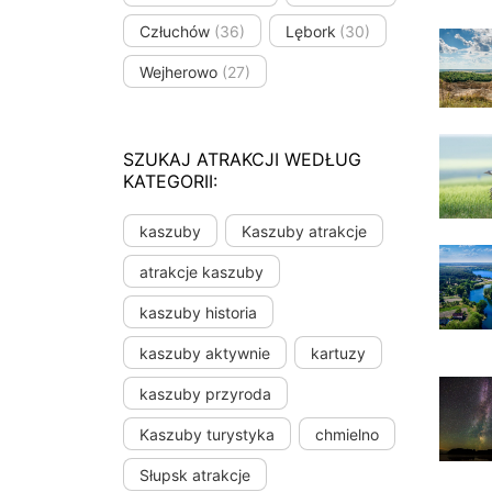
Człuchów
(36)
Lębork
(30)
Wejherowo
(27)
SZUKAJ ATRAKCJI WEDŁUG
KATEGORII:
kaszuby
Kaszuby atrakcje
atrakcje kaszuby
kaszuby historia
kaszuby aktywnie
kartuzy
kaszuby przyroda
Kaszuby turystyka
chmielno
Słupsk atrakcje