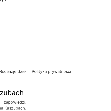
Recenzje dzieł
Polityka prywatnośći
szubach
e i zapowiedzi.
 na Kaszubach.