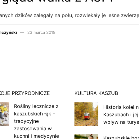
nych dzików zalegały na polu, rozwlekały je leśne zwierz
mczyński
23 marca 2018
KCJE PRZYRODNICZE
KULTURA KASZUB
Rośliny lecznicze z
Historia kolei 
kaszubskich łąk –
Kaszubach i jej
tradycyjne
wpływ na turys
zastosowania w
kuchni i medycynie
Kaszubskie bo