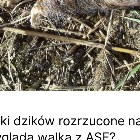
ki dzików rozrzucone na
gląda walka z ASF?