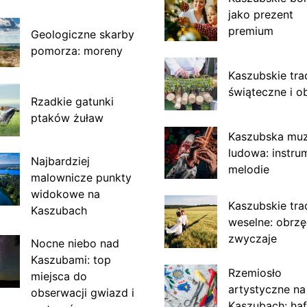
jako prezent
premium
Geologiczne skarby
pomorza: moreny
Kaszubskie tra
świąteczne i o
Rzadkie gatunki
ptaków żuław
Kaszubska mu
ludowa: instru
Najbardziej
melodie
malownicze punkty
widokowe na
Kaszubskie tra
Kaszubach
weselne: obrzę
zwyczaje
Nocne niebo nad
Kaszubami: top
Rzemiosło
miejsca do
artystyczne na
obserwacji gwiazd i
Kaszubach: haf