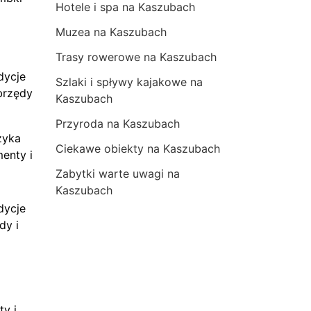
Hotele i spa na Kaszubach
Muzea na Kaszubach
Trasy rowerowe na Kaszubach
dycje
Szlaki i spływy kajakowe na
brzędy
Kaszubach
Przyroda na Kaszubach
zyka
Ciekawe obiekty na Kaszubach
menty i
Zabytki warte uwagi na
Kaszubach
dycje
dy i
ty i