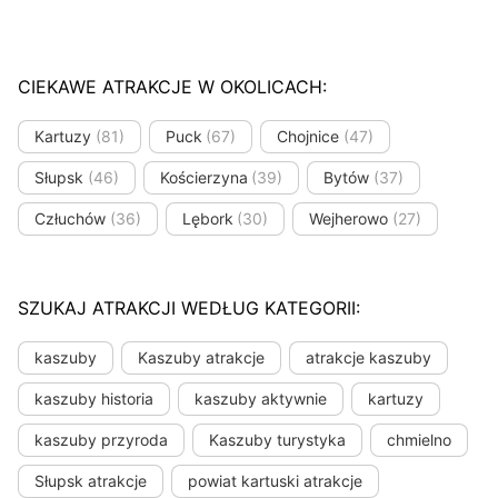
CIEKAWE ATRAKCJE W OKOLICACH:
Kartuzy
(81)
Puck
(67)
Chojnice
(47)
Słupsk
(46)
Kościerzyna
(39)
Bytów
(37)
Człuchów
(36)
Lębork
(30)
Wejherowo
(27)
SZUKAJ ATRAKCJI WEDŁUG KATEGORII:
kaszuby
Kaszuby atrakcje
atrakcje kaszuby
kaszuby historia
kaszuby aktywnie
kartuzy
kaszuby przyroda
Kaszuby turystyka
chmielno
Słupsk atrakcje
powiat kartuski atrakcje