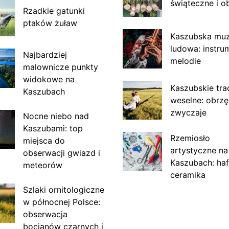
świąteczne i o
Rzadkie gatunki
ptaków żuław
Kaszubska mu
ludowa: instru
Najbardziej
melodie
malownicze punkty
widokowe na
Kaszubskie tra
Kaszubach
weselne: obrzę
zwyczaje
Nocne niebo nad
Kaszubami: top
Rzemiosło
miejsca do
artystyczne na
obserwacji gwiazd i
Kaszubach: haf
meteorów
ceramika
Szlaki ornitologiczne
w północnej Polsce:
obserwacja
bocianów czarnych i