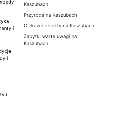
brzędy
Kaszubach
Przyroda na Kaszubach
zyka
Ciekawe obiekty na Kaszubach
menty i
Zabytki warte uwagi na
Kaszubach
dycje
dy i
ty i