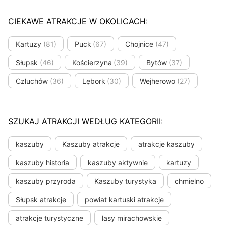
CIEKAWE ATRAKCJE W OKOLICACH:
Kartuzy
(81)
Puck
(67)
Chojnice
(47)
Słupsk
(46)
Kościerzyna
(39)
Bytów
(37)
Człuchów
(36)
Lębork
(30)
Wejherowo
(27)
SZUKAJ ATRAKCJI WEDŁUG KATEGORII:
kaszuby
Kaszuby atrakcje
atrakcje kaszuby
kaszuby historia
kaszuby aktywnie
kartuzy
kaszuby przyroda
Kaszuby turystyka
chmielno
Słupsk atrakcje
powiat kartuski atrakcje
atrakcje turystyczne
lasy mirachowskie