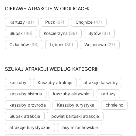
CIEKAWE ATRAKCJE W OKOLICACH:
Kartuzy
(81)
Puck
(67)
Chojnice
(47)
Słupsk
(46)
Kościerzyna
(39)
Bytów
(37)
Człuchów
(36)
Lębork
(30)
Wejherowo
(27)
SZUKAJ ATRAKCJI WEDŁUG KATEGORII:
kaszuby
Kaszuby atrakcje
atrakcje kaszuby
kaszuby historia
kaszuby aktywnie
kartuzy
kaszuby przyroda
Kaszuby turystyka
chmielno
Słupsk atrakcje
powiat kartuski atrakcje
atrakcje turystyczne
lasy mirachowskie