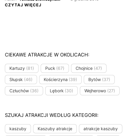
CZYTAJ WIĘCEJ
CIEKAWE ATRAKCJE W OKOLICACH:
Kartuzy
(81)
Puck
(67)
Chojnice
(47)
Słupsk
(46)
Kościerzyna
(39)
Bytów
(37)
Człuchów
(36)
Lębork
(30)
Wejherowo
(27)
SZUKAJ ATRAKCJI WEDŁUG KATEGORII:
kaszuby
Kaszuby atrakcje
atrakcje kaszuby