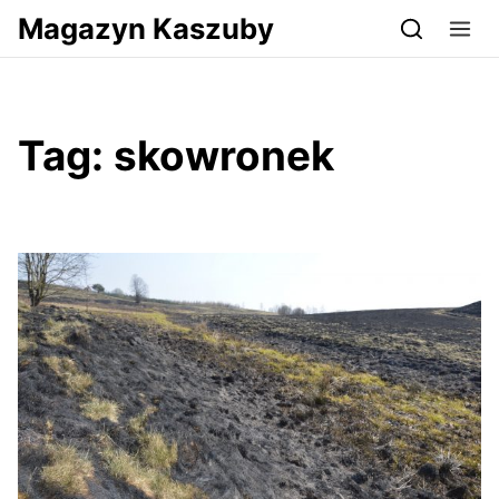
Przejdź do serwisu magazynkaszuby.pl
Magazyn Kaszuby
Tag:
skowronek