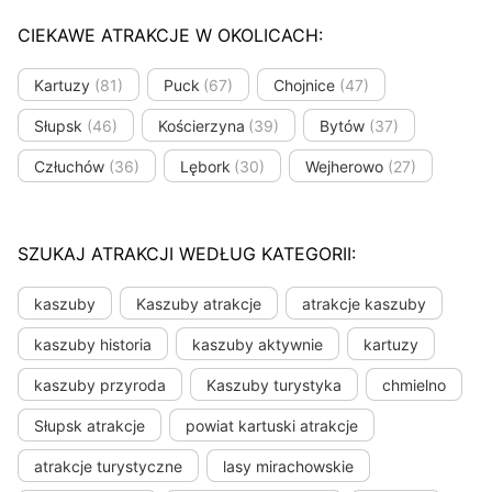
CIEKAWE ATRAKCJE W OKOLICACH:
Kartuzy
(81)
Puck
(67)
Chojnice
(47)
Słupsk
(46)
Kościerzyna
(39)
Bytów
(37)
Człuchów
(36)
Lębork
(30)
Wejherowo
(27)
SZUKAJ ATRAKCJI WEDŁUG KATEGORII:
kaszuby
Kaszuby atrakcje
atrakcje kaszuby
kaszuby historia
kaszuby aktywnie
kartuzy
kaszuby przyroda
Kaszuby turystyka
chmielno
Słupsk atrakcje
powiat kartuski atrakcje
atrakcje turystyczne
lasy mirachowskie