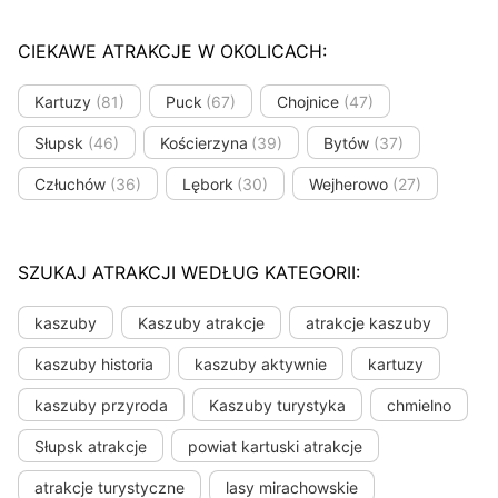
CIEKAWE ATRAKCJE W OKOLICACH:
Kartuzy
(81)
Puck
(67)
Chojnice
(47)
Słupsk
(46)
Kościerzyna
(39)
Bytów
(37)
Człuchów
(36)
Lębork
(30)
Wejherowo
(27)
SZUKAJ ATRAKCJI WEDŁUG KATEGORII:
kaszuby
Kaszuby atrakcje
atrakcje kaszuby
kaszuby historia
kaszuby aktywnie
kartuzy
kaszuby przyroda
Kaszuby turystyka
chmielno
Słupsk atrakcje
powiat kartuski atrakcje
atrakcje turystyczne
lasy mirachowskie