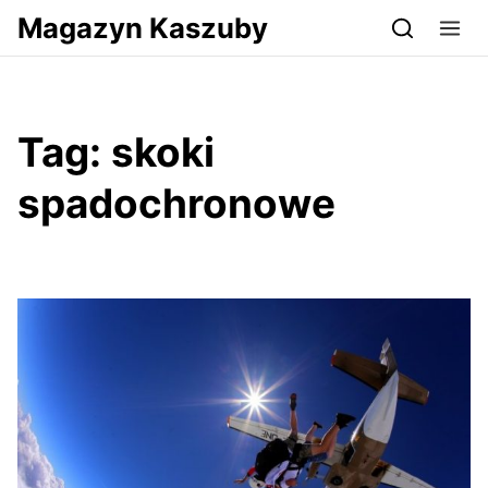
Przejdź do serwisu magazynkaszuby.pl
Magazyn Kaszuby
Tag:
skoki
spadochronowe