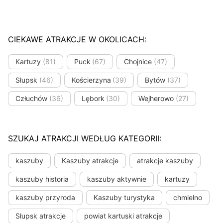
CIEKAWE ATRAKCJE W OKOLICACH:
Kartuzy
(81)
Puck
(67)
Chojnice
(47)
Słupsk
(46)
Kościerzyna
(39)
Bytów
(37)
Człuchów
(36)
Lębork
(30)
Wejherowo
(27)
SZUKAJ ATRAKCJI WEDŁUG KATEGORII:
kaszuby
Kaszuby atrakcje
atrakcje kaszuby
kaszuby historia
kaszuby aktywnie
kartuzy
kaszuby przyroda
Kaszuby turystyka
chmielno
Słupsk atrakcje
powiat kartuski atrakcje