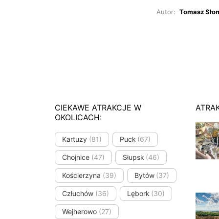
Autor:
Tomasz Sło
CIEKAWE ATRAKCJE W
ATRA
OKOLICACH:
Kartuzy
(81)
Puck
(67)
Chojnice
(47)
Słupsk
(46)
Kościerzyna
(39)
Bytów
(37)
Człuchów
(36)
Lębork
(30)
Wejherowo
(27)