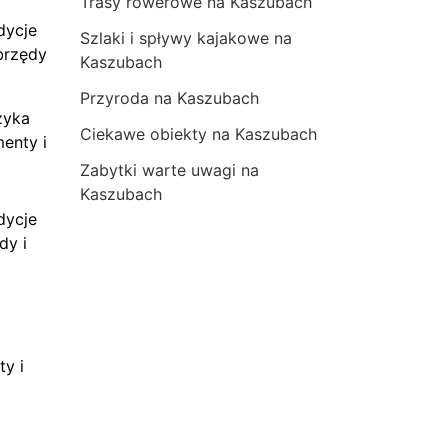
Trasy rowerowe na Kaszubach
dycje
Szlaki i spływy kajakowe na
brzędy
Kaszubach
Przyroda na Kaszubach
zyka
Ciekawe obiekty na Kaszubach
menty i
Zabytki warte uwagi na
Kaszubach
dycje
dy i
ty i