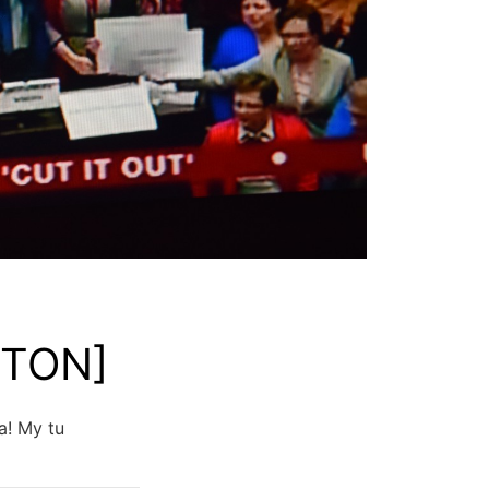
ETON]
a! My tu