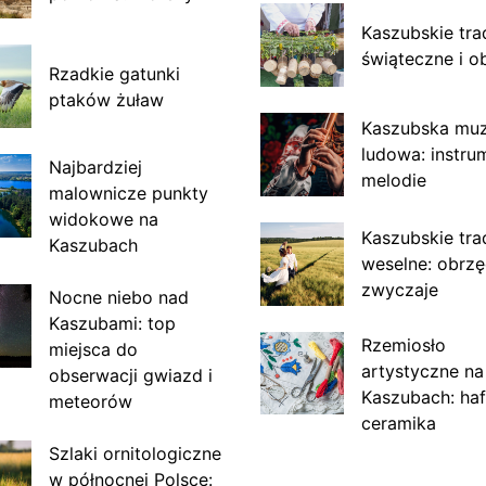
Kaszubskie tra
świąteczne i o
Rzadkie gatunki
ptaków żuław
Kaszubska mu
ludowa: instru
Najbardziej
melodie
malownicze punkty
widokowe na
Kaszubskie tra
Kaszubach
weselne: obrzę
zwyczaje
Nocne niebo nad
Kaszubami: top
Rzemiosło
miejsca do
artystyczne na
obserwacji gwiazd i
Kaszubach: haf
meteorów
ceramika
Szlaki ornitologiczne
w północnej Polsce: