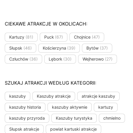
CIEKAWE ATRAKCJE W OKOLICACH:
Kartuzy
(81)
Puck
(67)
Chojnice
(47)
Słupsk
(46)
Kościerzyna
(39)
Bytów
(37)
Człuchów
(36)
Lębork
(30)
Wejherowo
(27)
SZUKAJ ATRAKCJI WEDŁUG KATEGORII:
kaszuby
Kaszuby atrakcje
atrakcje kaszuby
kaszuby historia
kaszuby aktywnie
kartuzy
kaszuby przyroda
Kaszuby turystyka
chmielno
Słupsk atrakcje
powiat kartuski atrakcje