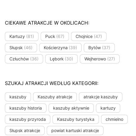
CIEKAWE ATRAKCJE W OKOLICACH:
Kartuzy
(81)
Puck
(67)
Chojnice
(47)
Słupsk
(46)
Kościerzyna
(39)
Bytów
(37)
Człuchów
(36)
Lębork
(30)
Wejherowo
(27)
SZUKAJ ATRAKCJI WEDŁUG KATEGORII:
kaszuby
Kaszuby atrakcje
atrakcje kaszuby
kaszuby historia
kaszuby aktywnie
kartuzy
kaszuby przyroda
Kaszuby turystyka
chmielno
Słupsk atrakcje
powiat kartuski atrakcje