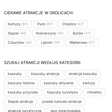
CIEKAWE ATRAKCJE W OKOLICACH:
Kartuzy
(81)
Puck
(67)
Chojnice
(47)
Słupsk
(46)
Kościerzyna
(39)
Bytów
(37)
Człuchów
(36)
Lębork
(30)
Wejherowo
(27)
SZUKAJ ATRAKCJI WEDŁUG KATEGORII:
kaszuby
Kaszuby atrakcje
atrakcje kaszuby
kaszuby historia
kaszuby aktywnie
kartuzy
kaszuby przyroda
Kaszuby turystyka
chmielno
Słupsk atrakcje
powiat kartuski atrakcje
atrakcje turystyczne
lasy mirachowskie