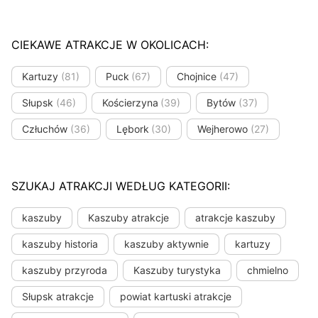
CIEKAWE ATRAKCJE W OKOLICACH:
Kartuzy
(81)
Puck
(67)
Chojnice
(47)
Słupsk
(46)
Kościerzyna
(39)
Bytów
(37)
Człuchów
(36)
Lębork
(30)
Wejherowo
(27)
SZUKAJ ATRAKCJI WEDŁUG KATEGORII:
kaszuby
Kaszuby atrakcje
atrakcje kaszuby
kaszuby historia
kaszuby aktywnie
kartuzy
kaszuby przyroda
Kaszuby turystyka
chmielno
Słupsk atrakcje
powiat kartuski atrakcje