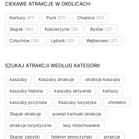
CIEKAWE ATRAKCJE W OKOLICACH:
Kartuzy
(81)
Puck
(67)
Chojnice
(47)
Słupsk
(46)
Kościerzyna
(39)
Bytów
(37)
Człuchów
(36)
Lębork
(30)
Wejherowo
(27)
SZUKAJ ATRAKCJI WEDŁUG KATEGORII:
kaszuby
Kaszuby atrakcje
atrakcje kaszuby
kaszuby historia
kaszuby aktywnie
kartuzy
kaszuby przyroda
Kaszuby turystyka
chmielno
Słupsk atrakcje
powiat kartuski atrakcje
atrakcje turystyczne
lasy mirachowskie
Słupsk zabytki
felieton słomczyński
atrakcje