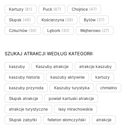
Kartuzy
(81)
Puck
(67)
Chojnice
(47)
Słupsk
(46)
Kościerzyna
(39)
Bytów
(37)
Człuchów
(36)
Lębork
(30)
Wejherowo
(27)
SZUKAJ ATRAKCJI WEDŁUG KATEGORII:
kaszuby
Kaszuby atrakcje
atrakcje kaszuby
kaszuby historia
kaszuby aktywnie
kartuzy
kaszuby przyroda
Kaszuby turystyka
chmielno
Słupsk atrakcje
powiat kartuski atrakcje
atrakcje turystyczne
lasy mirachowskie
Słupsk zabytki
felieton słomczyński
atrakcje