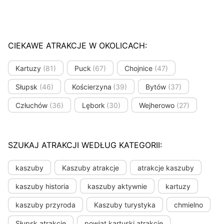
CIEKAWE ATRAKCJE W OKOLICACH:
Kartuzy
(81)
Puck
(67)
Chojnice
(47)
Słupsk
(46)
Kościerzyna
(39)
Bytów
(37)
Człuchów
(36)
Lębork
(30)
Wejherowo
(27)
SZUKAJ ATRAKCJI WEDŁUG KATEGORII:
kaszuby
Kaszuby atrakcje
atrakcje kaszuby
kaszuby historia
kaszuby aktywnie
kartuzy
kaszuby przyroda
Kaszuby turystyka
chmielno
Słupsk atrakcje
powiat kartuski atrakcje