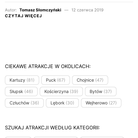
Autor:
Tomasz Słomczyński
12 czerwca 2019
CZYTAJ WIĘCEJ
CIEKAWE ATRAKCJE W OKOLICACH:
Kartuzy
(81)
Puck
(67)
Chojnice
(47)
Słupsk
(46)
Kościerzyna
(39)
Bytów
(37)
Człuchów
(36)
Lębork
(30)
Wejherowo
(27)
SZUKAJ ATRAKCJI WEDŁUG KATEGORII: