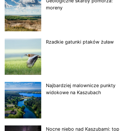
Geologiczne skarby pomorza:
moreny
Rzadkie gatunki ptaków żuław
Najbardziej malownicze punkty
widokowe na Kaszubach
Nocne niebo nad Kaszubami: top