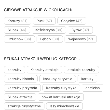
CIEKAWE ATRAKCJE W OKOLICACH:
Kartuzy
(81)
Puck
(67)
Chojnice
(47)
Słupsk
(46)
Kościerzyna
(39)
Bytów
(37)
Człuchów
(36)
Lębork
(30)
Wejherowo
(27)
SZUKAJ ATRAKCJI WEDŁUG KATEGORII:
kaszuby
Kaszuby atrakcje
atrakcje kaszuby
kaszuby historia
kaszuby aktywnie
kartuzy
kaszuby przyroda
Kaszuby turystyka
chmielno
Słupsk atrakcje
powiat kartuski atrakcje
atrakcje turystyczne
lasy mirachowskie