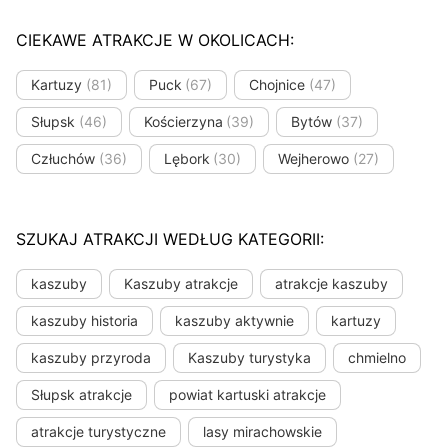
CIEKAWE ATRAKCJE W OKOLICACH:
Kartuzy
(81)
Puck
(67)
Chojnice
(47)
Słupsk
(46)
Kościerzyna
(39)
Bytów
(37)
Człuchów
(36)
Lębork
(30)
Wejherowo
(27)
SZUKAJ ATRAKCJI WEDŁUG KATEGORII:
kaszuby
Kaszuby atrakcje
atrakcje kaszuby
kaszuby historia
kaszuby aktywnie
kartuzy
kaszuby przyroda
Kaszuby turystyka
chmielno
Słupsk atrakcje
powiat kartuski atrakcje
atrakcje turystyczne
lasy mirachowskie