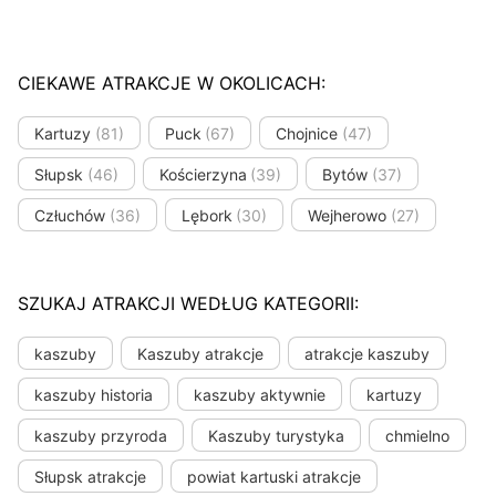
CIEKAWE ATRAKCJE W OKOLICACH:
Kartuzy
(81)
Puck
(67)
Chojnice
(47)
Słupsk
(46)
Kościerzyna
(39)
Bytów
(37)
Człuchów
(36)
Lębork
(30)
Wejherowo
(27)
SZUKAJ ATRAKCJI WEDŁUG KATEGORII:
kaszuby
Kaszuby atrakcje
atrakcje kaszuby
kaszuby historia
kaszuby aktywnie
kartuzy
kaszuby przyroda
Kaszuby turystyka
chmielno
Słupsk atrakcje
powiat kartuski atrakcje