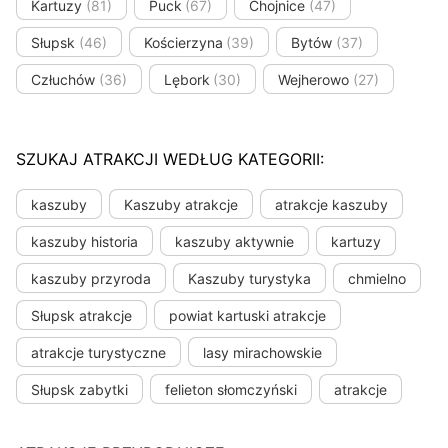
Kartuzy
(81)
Puck
(67)
Chojnice
(47)
Słupsk
(46)
Kościerzyna
(39)
Bytów
(37)
Człuchów
(36)
Lębork
(30)
Wejherowo
(27)
SZUKAJ ATRAKCJI WEDŁUG KATEGORII:
kaszuby
Kaszuby atrakcje
atrakcje kaszuby
kaszuby historia
kaszuby aktywnie
kartuzy
kaszuby przyroda
Kaszuby turystyka
chmielno
Słupsk atrakcje
powiat kartuski atrakcje
atrakcje turystyczne
lasy mirachowskie
Słupsk zabytki
felieton słomczyński
atrakcje