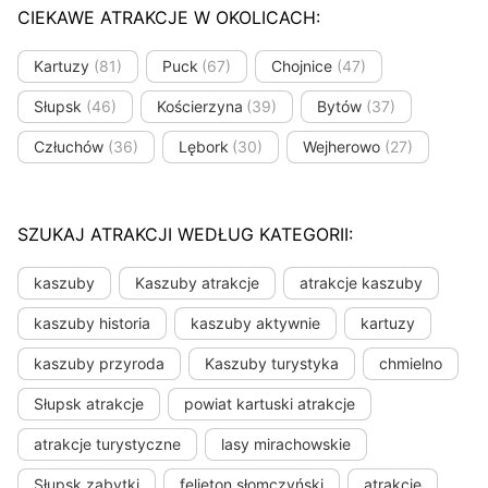
CIEKAWE ATRAKCJE W OKOLICACH:
Kartuzy
(81)
Puck
(67)
Chojnice
(47)
Słupsk
(46)
Kościerzyna
(39)
Bytów
(37)
Człuchów
(36)
Lębork
(30)
Wejherowo
(27)
SZUKAJ ATRAKCJI WEDŁUG KATEGORII:
kaszuby
Kaszuby atrakcje
atrakcje kaszuby
kaszuby historia
kaszuby aktywnie
kartuzy
kaszuby przyroda
Kaszuby turystyka
chmielno
Słupsk atrakcje
powiat kartuski atrakcje
atrakcje turystyczne
lasy mirachowskie
Słupsk zabytki
felieton słomczyński
atrakcje