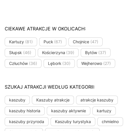
CIEKAWE ATRAKCJE W OKOLICACH:
Kartuzy
(81)
Puck
(67)
Chojnice
(47)
Słupsk
(46)
Kościerzyna
(39)
Bytów
(37)
Człuchów
(36)
Lębork
(30)
Wejherowo
(27)
SZUKAJ ATRAKCJI WEDŁUG KATEGORII:
kaszuby
Kaszuby atrakcje
atrakcje kaszuby
kaszuby historia
kaszuby aktywnie
kartuzy
kaszuby przyroda
Kaszuby turystyka
chmielno