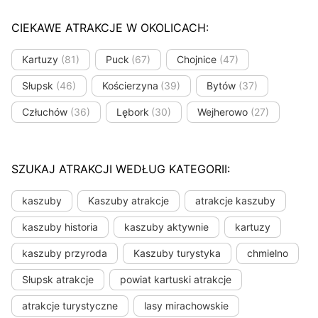
CIEKAWE ATRAKCJE W OKOLICACH:
Kartuzy
(81)
Puck
(67)
Chojnice
(47)
Słupsk
(46)
Kościerzyna
(39)
Bytów
(37)
Człuchów
(36)
Lębork
(30)
Wejherowo
(27)
SZUKAJ ATRAKCJI WEDŁUG KATEGORII:
kaszuby
Kaszuby atrakcje
atrakcje kaszuby
kaszuby historia
kaszuby aktywnie
kartuzy
kaszuby przyroda
Kaszuby turystyka
chmielno
Słupsk atrakcje
powiat kartuski atrakcje
atrakcje turystyczne
lasy mirachowskie