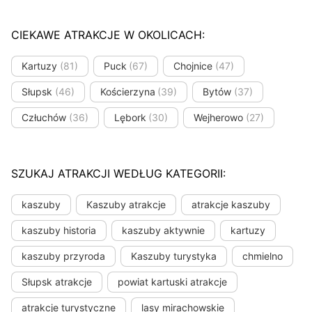
CIEKAWE ATRAKCJE W OKOLICACH:
Kartuzy
(81)
Puck
(67)
Chojnice
(47)
Słupsk
(46)
Kościerzyna
(39)
Bytów
(37)
Człuchów
(36)
Lębork
(30)
Wejherowo
(27)
SZUKAJ ATRAKCJI WEDŁUG KATEGORII:
kaszuby
Kaszuby atrakcje
atrakcje kaszuby
kaszuby historia
kaszuby aktywnie
kartuzy
kaszuby przyroda
Kaszuby turystyka
chmielno
Słupsk atrakcje
powiat kartuski atrakcje
atrakcje turystyczne
lasy mirachowskie