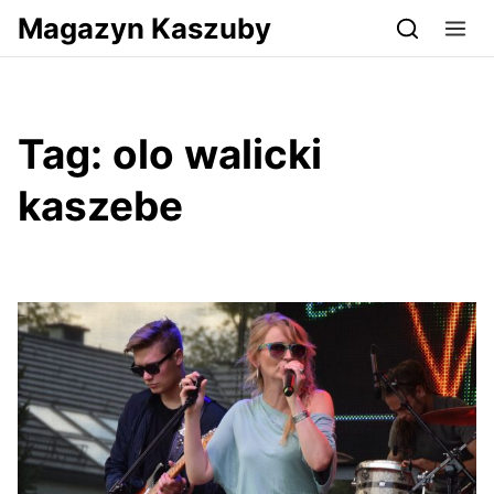
Przejdź do serwisu magazynkaszuby.pl
Magazyn Kaszuby
Tag:
olo walicki
kaszebe